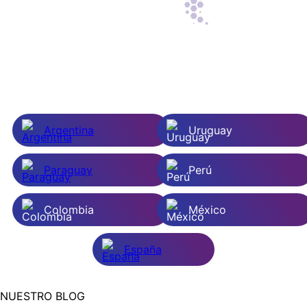
Argentina
Uruguay
Paraguay
Perú
Colombia
México
España
NUESTRO BLOG